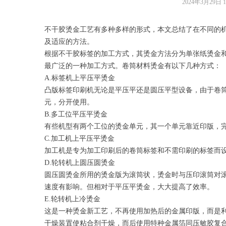
2024年3月29日
1
不干胶烫金工艺有多种多样的形式，本文总结了在不同的
及适应的方法。
根据不干胶标签的加工方式，其烫金方法分为单张纸烫金
最广泛的一种加工方式。卷筒材料烫金有以下几种方式：
A.标签机上平压平烫金
凸版标签印刷机无论是平压平还是圆压平型设备，由于卷
元，分开使用。
B.多工位平压平烫金
有些机型有两个工位的烫金单元，其一个单元靠近印版，
C.加工机上平压平烫金
加工机是专为加工印刷后的卷筒标签和不需印刷的标签而
D.轮转机上圆压圆烫金
圆压圆烫金所用的烫金版为滚筒状，烫金时与压印滚筒对
速度有影响。但相对于平压平烫金，大大提高了效率。
E.轮转机上冷烫金
这是一种烫金新工艺，不再使用加热后的金属印版，而是利
干燥装置使粘合剂干燥，而后使用特种金属箔同压敏胶复