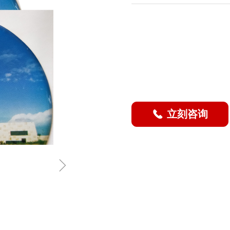
立刻咨询
끅
ꁇ