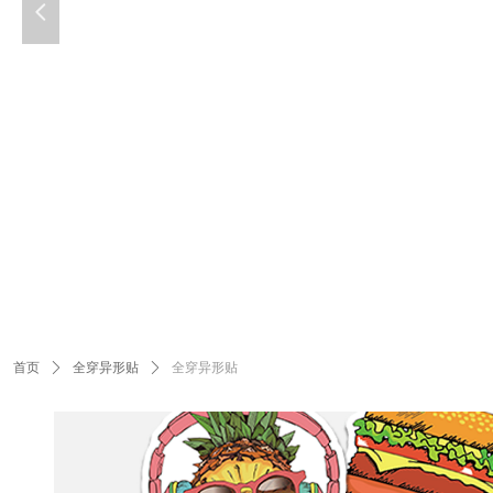
넳
首页
ꄲ
全穿异形贴
ꄲ
全穿异形贴