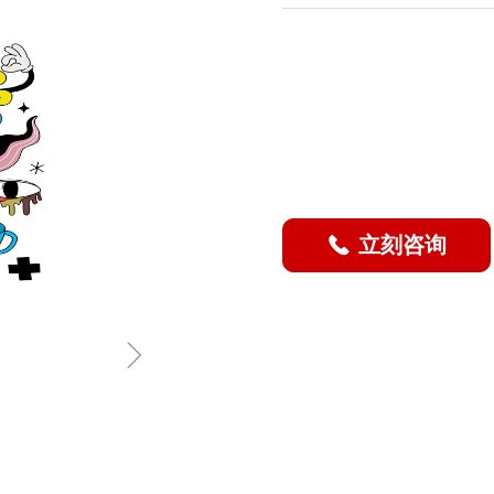
立刻咨询
끅
ꁇ