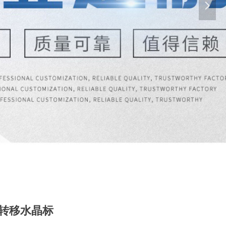
넲
转移水晶标