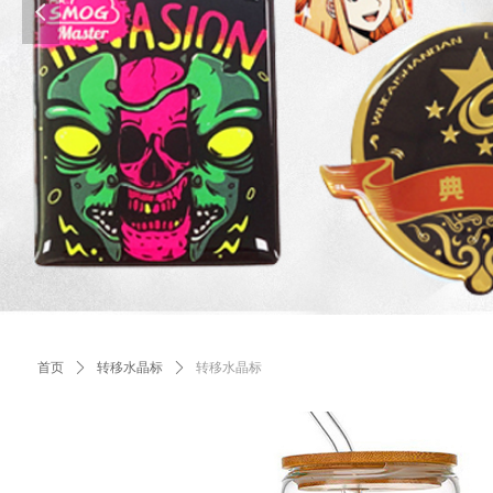
넳
首页
ꄲ
转移水晶标
ꄲ
转移水晶标