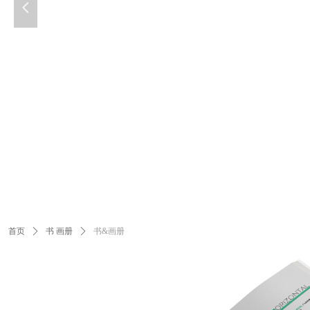
넳
首页
ꄲ
书 画册
ꄲ
书&画册