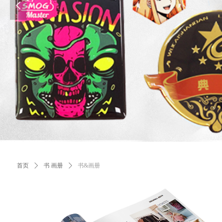
넳
首页
ꄲ
书 画册
ꄲ
书&画册