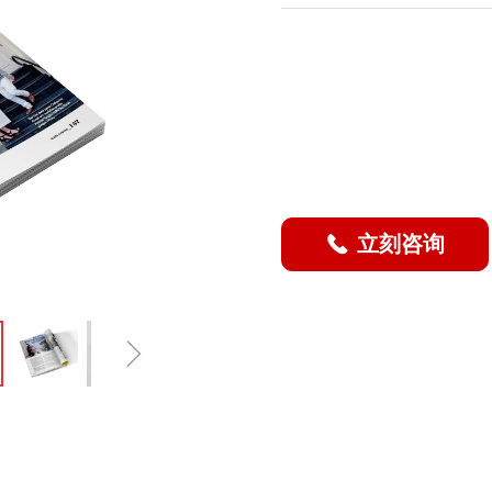
立刻咨询
끅
ꁇ